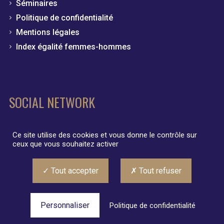
Séminaires
Politique de confidentialité
Mentions légales
Index égalité femmes-hommes
SOCIAL NETWORK
Ce site utilise des cookies et vous donne le contrôle sur
ceux que vous souhaitez activer
Tout accepter
Tout refuser
Nous vous demandons votre permission d'utiliser des
cookies sur ce site pour mieux vous servir.
Paramètres
Personnaliser
Politique de confidentialité
cookies
ACCEPTER
2017 Copyright GROUPE ETTORI